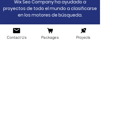
Wix Seo Company ha ayudado a
proyectos de todo el mundo a clasificarse
en los motores de búsqueda.
Contact Us
Packages
Projects
Patrones SEO y productividad
Configuración de Wix SEO que nos
permite crear patrones personalizados
para títulos de páginas y meta
descripciones en su sitio web. Genere
automáticamente títulos y
descripciones optimizados para las
páginas de su sitio web
Más libertad y flexibilidad
Ayudamos a que tu sitio web Wix tenga
una clasificación más alta en la